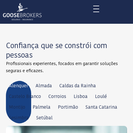
Skip
to
content
Confiança que se constrói com
pessoas
Profissionais experientes, focados em garantir soluções
seguras e eficazes.
Alenquer
Almada
Caldas da Rainha
Castelo Branco
Corroios
Lisboa
Loulé
Montijo
Palmela
Portimão
Santa Catarina
Sesimbra
Setúbal