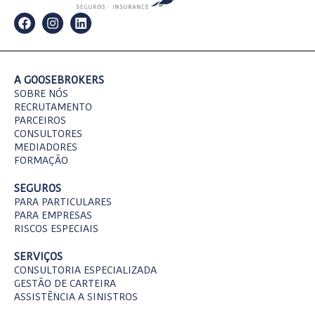
F
I
L
a
n
i
c
s
n
e
t
k
b
a
e
o
g
d
A GOOSEBROKERS
o
r
i
SOBRE NÓS
k
a
n
RECRUTAMENTO
m
PARCEIROS
CONSULTORES
MEDIADORES
FORMAÇÃO
SEGUROS
PARA PARTICULARES
PARA EMPRESAS
RISCOS ESPECIAIS
SERVIÇOS
CONSULTORIA ESPECIALIZADA
GESTÃO DE CARTEIRA
ASSISTÊNCIA A SINISTROS